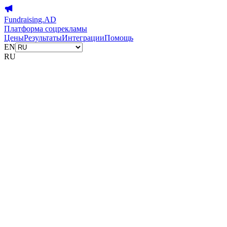
Fundraising.AD
Платформа соцрекламы
Цены
Результаты
Интеграции
Помощь
EN
RU