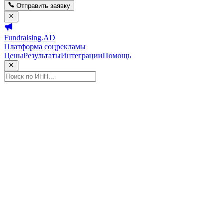
Отправить заявку
Fundraising.AD
Платформа соцрекламы
Цены
Результаты
Интеграции
Помощь