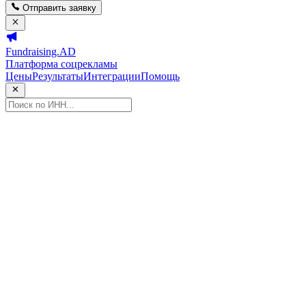
Отправить заявку
Fundraising.AD
Платформа соцрекламы
Цены
Результаты
Интеграции
Помощь