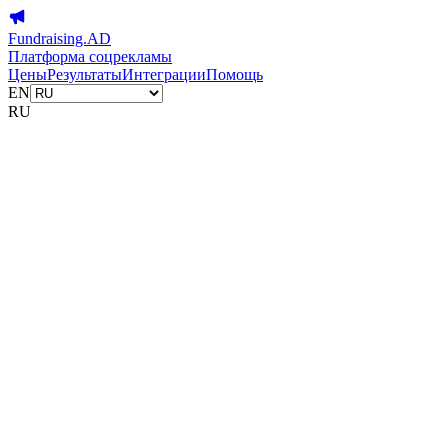
Fundraising.AD
Платформа соцрекламы
Цены
Результаты
Интеграции
Помощь
EN
RU