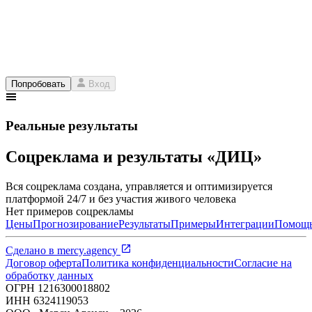
Попробовать
Вход
Реальные результаты
Соцреклама и результаты «ДИЦ»
Вся соцреклама создана, управляется и оптимизируется
платформой 24/7 и без участия живого человека
Нет примеров соцрекламы
Цены
Прогнозирование
Результаты
Примеры
Интеграции
Помощ
Сделано в
mercy.agency
Договор оферта
Политика конфиденциальности
Согласие на
обработку данных
ОГРН
1216300018802
ИНН
6324119053