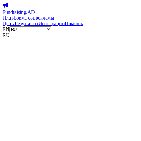
Fundraising.AD
Платформа соцрекламы
Цены
Результаты
Интеграции
Помощь
EN
RU