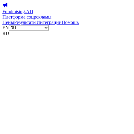
Fundraising.AD
Платформа соцрекламы
Цены
Результаты
Интеграции
Помощь
EN
RU