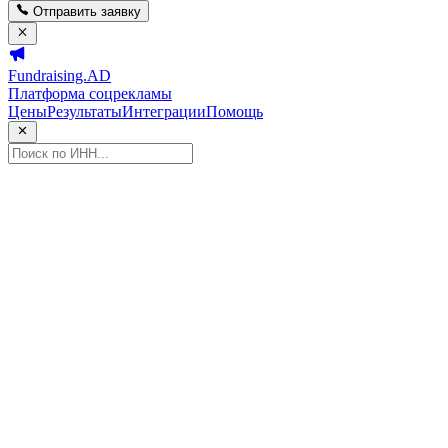
Отправить заявку
Fundraising.AD
Платформа соцрекламы
Цены
Результаты
Интеграции
Помощь