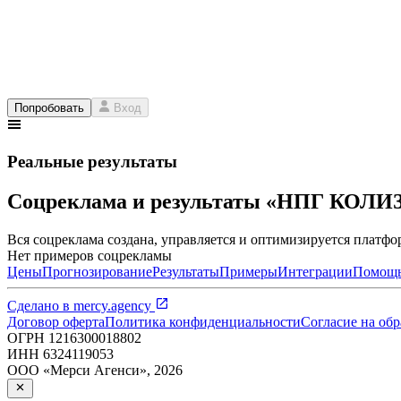
Попробовать
Вход
Реальные результаты
Соцреклама и результаты «НПГ КОЛИ
Вся соцреклама создана, управляется и оптимизируется платфор
Нет примеров соцрекламы
Цены
Прогнозирование
Результаты
Примеры
Интеграции
Помощ
Сделано в
mercy.agency
Договор оферта
Политика конфиденциальности
Согласие на об
ОГРН
1216300018802
ИНН
6324119053
ООО «Мерси Агенси»
,
2026