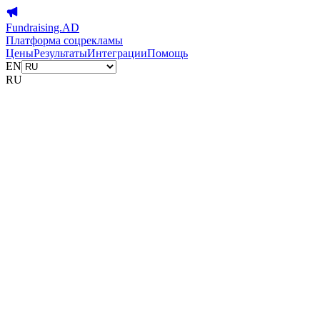
Fundraising.AD
Платформа соцрекламы
Цены
Результаты
Интеграции
Помощь
EN
RU