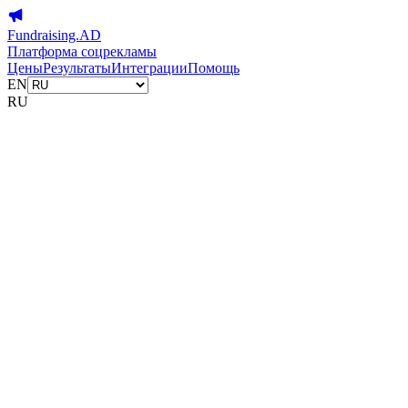
Fundraising.AD
Платформа соцрекламы
Цены
Результаты
Интеграции
Помощь
EN
RU