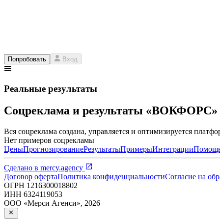
Попробовать
Вход
Реальные результаты
Соцреклама и результаты «ВОКФОРС»
Вся соцреклама создана, управляется и оптимизируется платфор
Нет примеров соцрекламы
Цены
Прогнозирование
Результаты
Примеры
Интеграции
Помощ
Сделано в
mercy.agency
Договор оферта
Политика конфиденциальности
Согласие на об
ОГРН
1216300018802
ИНН
6324119053
ООО «Мерси Агенси»
,
2026