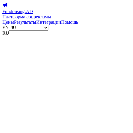
Fundraising.AD
Платформа соцрекламы
Цены
Результаты
Интеграции
Помощь
EN
RU