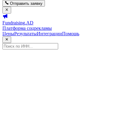
Отправить заявку
Fundraising.AD
Платформа соцрекламы
Цены
Результаты
Интеграции
Помощь