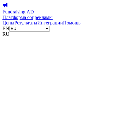
Fundraising.AD
Платформа соцрекламы
Цены
Результаты
Интеграции
Помощь
EN
RU