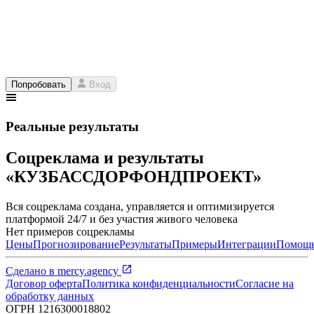
Попробовать
Вход
Реальные результаты
Соцреклама и результаты
«КУЗБАССДОРФОНДПРОЕКТ»
Вся соцреклама создана, управляется и оптимизируется
платформой 24/7 и без участия живого человека
Нет примеров соцрекламы
Цены
Прогнозирование
Результаты
Примеры
Интеграции
Помощ
Сделано в
mercy.agency
Договор оферта
Политика конфиденциальности
Согласие на
обработку данных
ОГРН
1216300018802