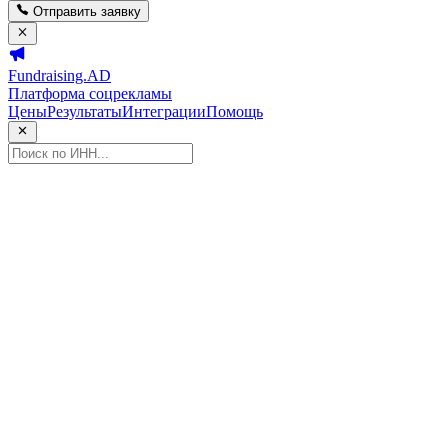
Отправить заявку
Fundraising.AD
Платформа соцрекламы
Цены
Результаты
Интеграции
Помощь