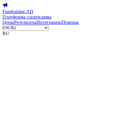
Fundraising.AD
Платформа соцрекламы
Цены
Результаты
Интеграции
Помощь
EN
RU