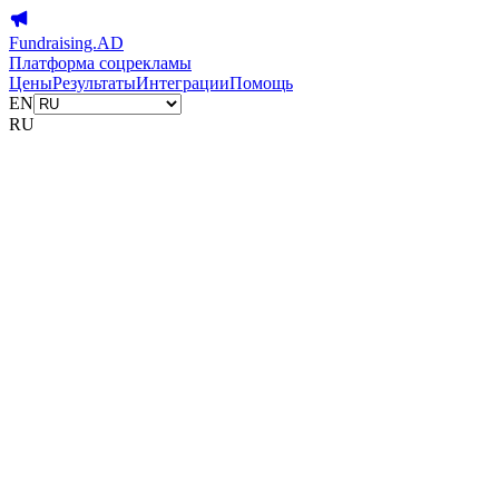
Fundraising.AD
Платформа соцрекламы
Цены
Результаты
Интеграции
Помощь
EN
RU