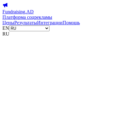
Fundraising.AD
Платформа соцрекламы
Цены
Результаты
Интеграции
Помощь
EN
RU