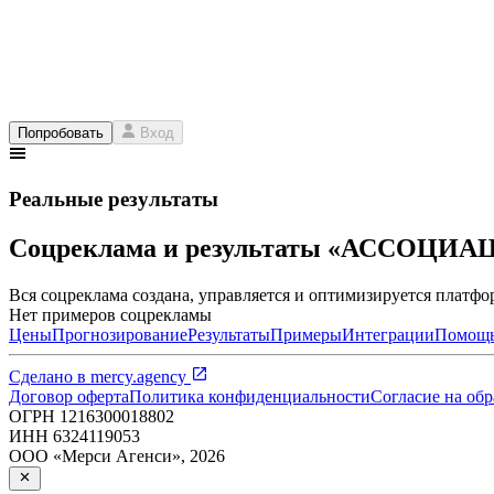
Попробовать
Вход
Реальные результаты
Соцреклама и результаты «АССО
Вся соцреклама создана, управляется и оптимизируется платфор
Нет примеров соцрекламы
Цены
Прогнозирование
Результаты
Примеры
Интеграции
Помощ
Сделано в
mercy.agency
Договор оферта
Политика конфиденциальности
Согласие на об
ОГРН
1216300018802
ИНН
6324119053
ООО «Мерси Агенси»
,
2026