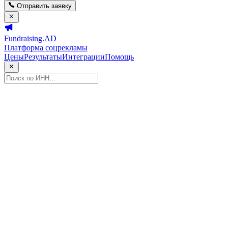
Отправить заявку
Fundraising.AD
Платформа соцрекламы
Цены
Результаты
Интеграции
Помощь