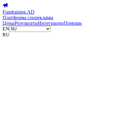
Fundraising.AD
Платформа соцрекламы
Цены
Результаты
Интеграции
Помощь
EN
RU