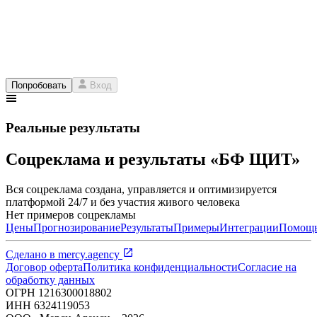
Попробовать
Вход
Реальные результаты
Соцреклама и результаты «БФ ЩИТ»
Вся соцреклама создана, управляется и оптимизируется
платформой 24/7 и без участия живого человека
Нет примеров соцрекламы
Цены
Прогнозирование
Результаты
Примеры
Интеграции
Помощ
Сделано в
mercy.agency
Договор оферта
Политика конфиденциальности
Согласие на
обработку данных
ОГРН
1216300018802
ИНН
6324119053