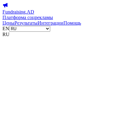
Fundraising.AD
Платформа соцрекламы
Цены
Результаты
Интеграции
Помощь
EN
RU