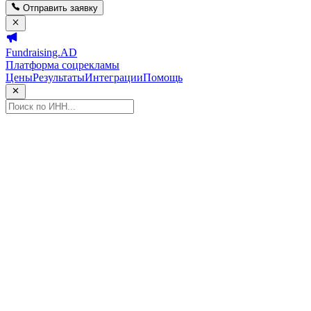
Отправить заявку
Fundraising.AD
Платформа соцрекламы
Цены
Результаты
Интеграции
Помощь