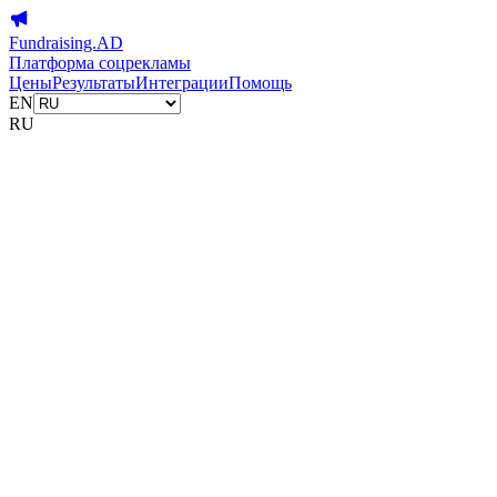
Fundraising.AD
Платформа соцрекламы
Цены
Результаты
Интеграции
Помощь
EN
RU