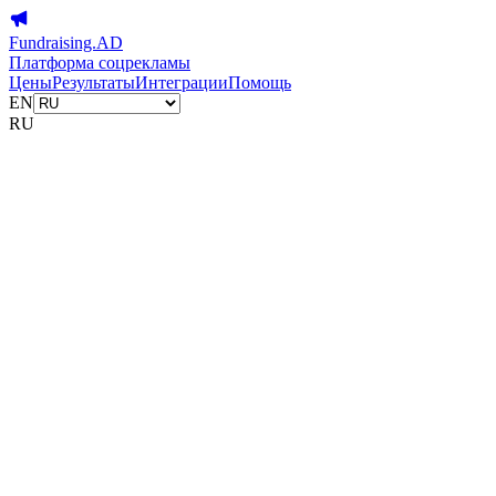
Fundraising.AD
Платформа соцрекламы
Цены
Результаты
Интеграции
Помощь
EN
RU