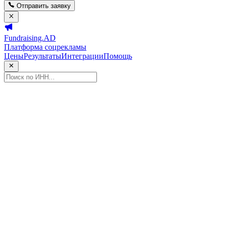
Отправить заявку
Fundraising.AD
Платформа соцрекламы
Цены
Результаты
Интеграции
Помощь