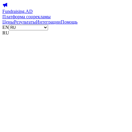
Fundraising.AD
Платформа соцрекламы
Цены
Результаты
Интеграции
Помощь
EN
RU