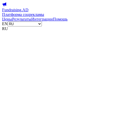
Fundraising.AD
Платформа соцрекламы
Цены
Результаты
Интеграции
Помощь
EN
RU