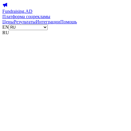
Fundraising.AD
Платформа соцрекламы
Цены
Результаты
Интеграции
Помощь
EN
RU