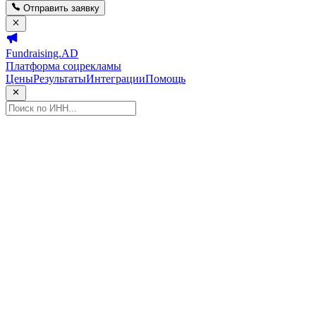
Отправить заявку
Fundraising.AD
Платформа соцрекламы
Цены
Результаты
Интеграции
Помощь