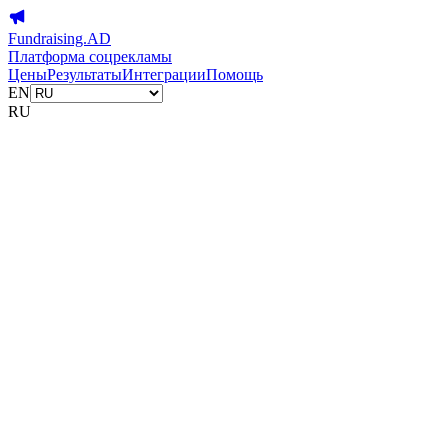
Fundraising.AD
Платформа соцрекламы
Цены
Результаты
Интеграции
Помощь
EN
RU