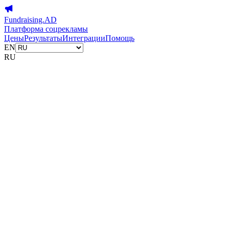
Fundraising.AD
Платформа соцрекламы
Цены
Результаты
Интеграции
Помощь
EN
RU