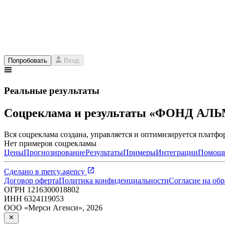
Попробовать
Вход
Реальные результаты
Соцреклама и результаты «ФОНД АЛ
Вся соцреклама создана, управляется и оптимизируется платфор
Нет примеров соцрекламы
Цены
Прогнозирование
Результаты
Примеры
Интеграции
Помощ
Сделано в
mercy.agency
Договор оферта
Политика конфиденциальности
Согласие на об
ОГРН
1216300018802
ИНН
6324119053
ООО «Мерси Агенси»
,
2026