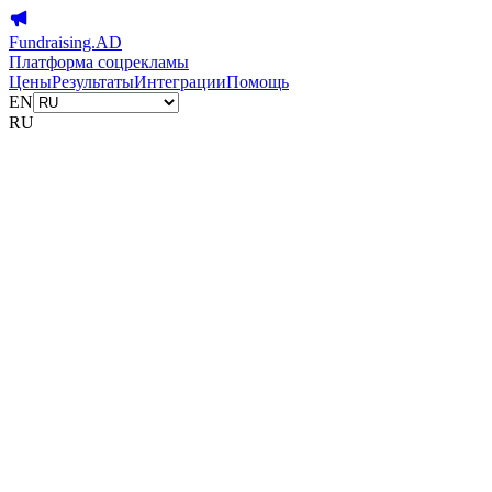
Fundraising.AD
Платформа соцрекламы
Цены
Результаты
Интеграции
Помощь
EN
RU