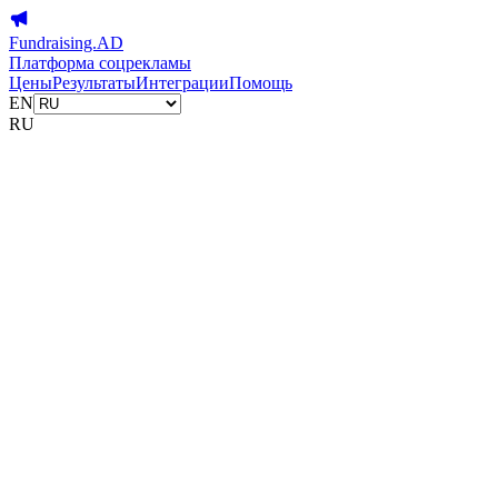
Fundraising.AD
Платформа соцрекламы
Цены
Результаты
Интеграции
Помощь
EN
RU