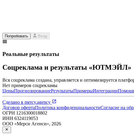
Попробовать
Вход
Реальные результаты
Соцреклама и результаты «ЮТМЭЙЛ»
Вся соцреклама создана, управляется и оптимизируется платфор
Нет примеров соцрекламы
Цены
Прогнозирование
Результаты
Примеры
Интеграции
Помощ
Сделано в
mercy.agency
Договор оферта
Политика конфиденциальности
Согласие на об
ОГРН
1216300018802
ИНН
6324119053
ООО «Мерси Агенси»
,
2026