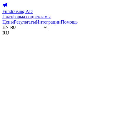
Fundraising.AD
Платформа соцрекламы
Цены
Результаты
Интеграции
Помощь
EN
RU