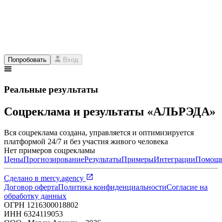
Попробовать
Вход
Реальные результаты
Соцреклама и результаты «АЛЬРЭДА»
Вся соцреклама создана, управляется и оптимизируется
платформой 24/7 и без участия живого человека
Нет примеров соцрекламы
Цены
Прогнозирование
Результаты
Примеры
Интеграции
Помощ
Сделано в
mercy.agency
Договор оферта
Политика конфиденциальности
Согласие на
обработку данных
ОГРН
1216300018802
ИНН
6324119053