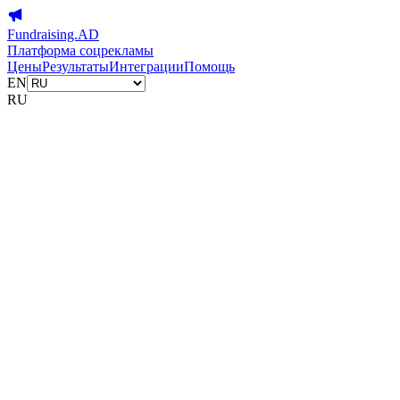
Fundraising.AD
Платформа соцрекламы
Цены
Результаты
Интеграции
Помощь
EN
RU