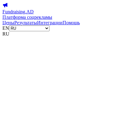
Fundraising.AD
Платформа соцрекламы
Цены
Результаты
Интеграции
Помощь
EN
RU