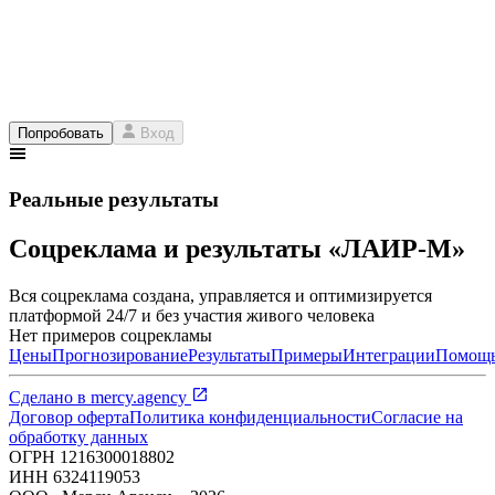
Попробовать
Вход
Реальные результаты
Соцреклама и результаты «ЛАИР-М»
Вся соцреклама создана, управляется и оптимизируется
платформой 24/7 и без участия живого человека
Нет примеров соцрекламы
Цены
Прогнозирование
Результаты
Примеры
Интеграции
Помощ
Сделано в
mercy.agency
Договор оферта
Политика конфиденциальности
Согласие на
обработку данных
ОГРН
1216300018802
ИНН
6324119053