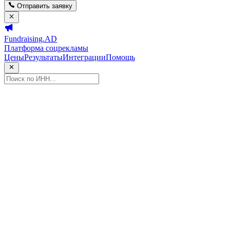
Отправить заявку
Fundraising.AD
Платформа соцрекламы
Цены
Результаты
Интеграции
Помощь