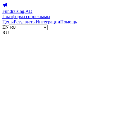
Fundraising.AD
Платформа соцрекламы
Цены
Результаты
Интеграции
Помощь
EN
RU