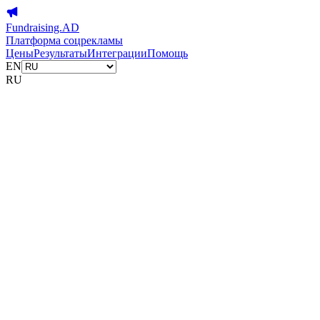
Fundraising.AD
Платформа соцрекламы
Цены
Результаты
Интеграции
Помощь
EN
RU