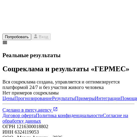
Попробовать
Вход
Реальные результаты
Соцреклама и результаты «ГЕРМЕС»
Вся соцреклама создана, управляется и оптимизируется
платформой 24/7 и без участия живого человека
Нет примеров соцрекламы
Цены
Прогнозирование
Результаты
Примеры
Интеграции
Помощ
Сделано в
mercy.agency
Договор оферта
Политика конфиденциальности
Согласие на
обработку данных
ОГРН
1216300018802
ИНН
6324119053