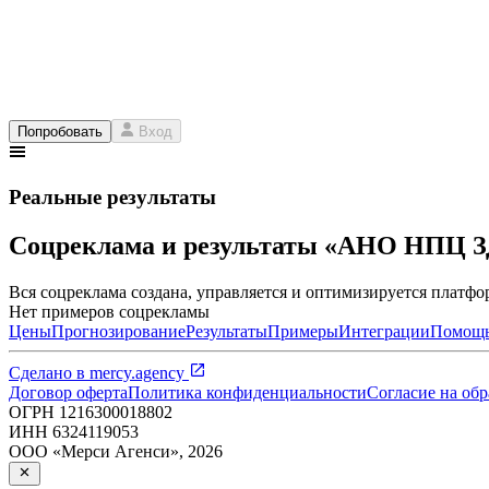
Попробовать
Вход
Реальные результаты
Соцреклама и результаты «АНО НП
Вся соцреклама создана, управляется и оптимизируется платфор
Нет примеров соцрекламы
Цены
Прогнозирование
Результаты
Примеры
Интеграции
Помощ
Сделано в
mercy.agency
Договор оферта
Политика конфиденциальности
Согласие на об
ОГРН
1216300018802
ИНН
6324119053
ООО «Мерси Агенси»
,
2026