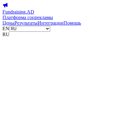
Fundraising.AD
Платформа соцрекламы
Цены
Результаты
Интеграции
Помощь
EN
RU