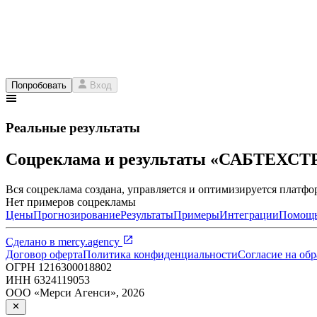
Попробовать
Вход
Реальные результаты
Соцреклама и результаты «САБТЕХС
Вся соцреклама создана, управляется и оптимизируется платфор
Нет примеров соцрекламы
Цены
Прогнозирование
Результаты
Примеры
Интеграции
Помощ
Сделано в
mercy.agency
Договор оферта
Политика конфиденциальности
Согласие на об
ОГРН
1216300018802
ИНН
6324119053
ООО «Мерси Агенси»
,
2026