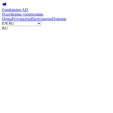
Fundraising.AD
Платформа соцрекламы
Цены
Результаты
Интеграции
Помощь
EN
RU