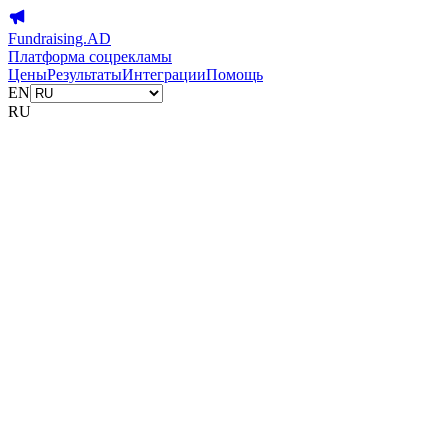
Fundraising.AD
Платформа соцрекламы
Цены
Результаты
Интеграции
Помощь
EN
RU