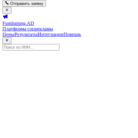
Отправить заявку
Fundraising.AD
Платформа соцрекламы
Цены
Результаты
Интеграции
Помощь