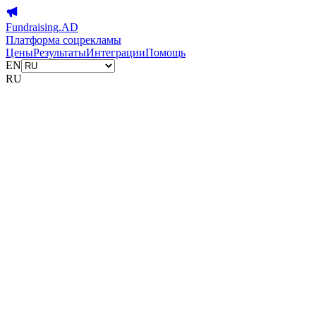
Fundraising.AD
Платформа соцрекламы
Цены
Результаты
Интеграции
Помощь
EN
RU