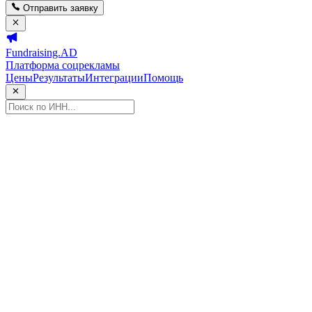
Отправить заявку
Fundraising.AD
Платформа соцрекламы
Цены
Результаты
Интеграции
Помощь