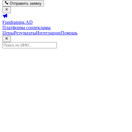
Отправить заявку
Fundraising.AD
Платформа соцрекламы
Цены
Результаты
Интеграции
Помощь