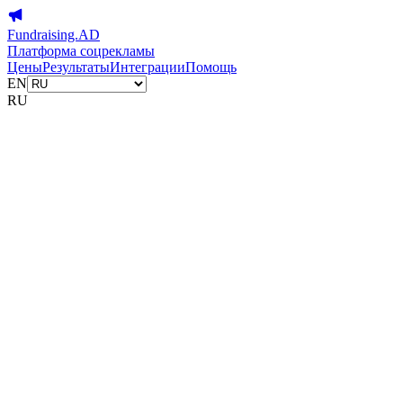
Fundraising.AD
Платформа соцрекламы
Цены
Результаты
Интеграции
Помощь
EN
RU