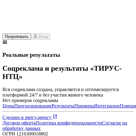
Попробовать
Вход
Реальные результаты
Соцреклама и результаты «ТИРУС-
НТЦ»
Вся соцреклама создана, управляется и оптимизируется
платформой 24/7 и без участия живого человека
Нет примеров соцрекламы
Цены
Прогнозирование
Результаты
Примеры
Интеграции
Помощ
Сделано в
mercy.agency
Договор оферта
Политика конфиденциальности
Согласие на
обработку данных
ОГРН
1216300018802