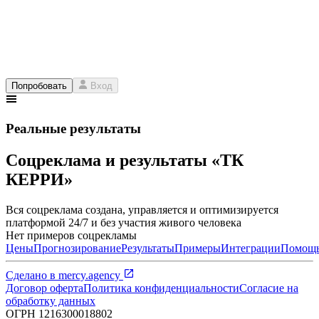
Попробовать
Вход
Реальные результаты
Соцреклама и результаты «ТК
КЕРРИ»
Вся соцреклама создана, управляется и оптимизируется
платформой 24/7 и без участия живого человека
Нет примеров соцрекламы
Цены
Прогнозирование
Результаты
Примеры
Интеграции
Помощ
Сделано в
mercy.agency
Договор оферта
Политика конфиденциальности
Согласие на
обработку данных
ОГРН
1216300018802