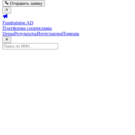
Отправить заявку
Fundraising.AD
Платформа соцрекламы
Цены
Результаты
Интеграции
Помощь