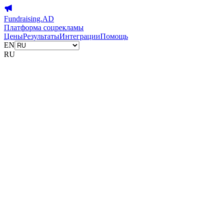
Fundraising.AD
Платформа соцрекламы
Цены
Результаты
Интеграции
Помощь
EN
RU