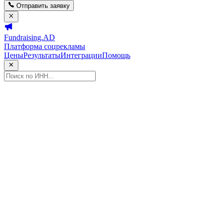
Отправить заявку
Fundraising.AD
Платформа соцрекламы
Цены
Результаты
Интеграции
Помощь