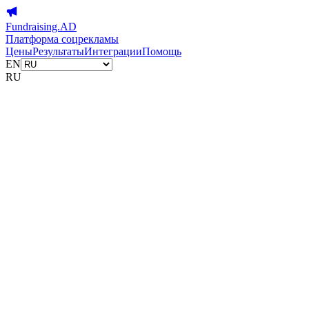
Fundraising.AD
Платформа соцрекламы
Цены
Результаты
Интеграции
Помощь
EN
RU