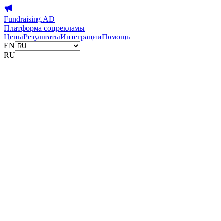
Fundraising.AD
Платформа соцрекламы
Цены
Результаты
Интеграции
Помощь
EN
RU