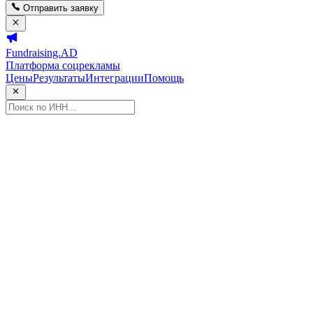
Отправить заявку
Fundraising.AD
Платформа соцрекламы
Цены
Результаты
Интеграции
Помощь