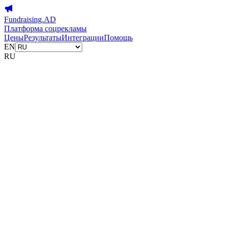
Fundraising.AD
Платформа соцрекламы
Цены
Результаты
Интеграции
Помощь
EN
RU