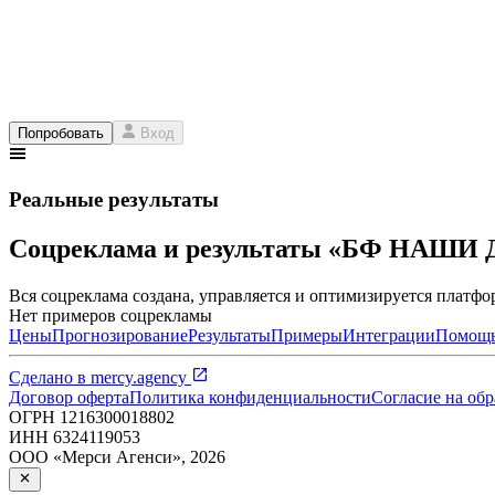
Попробовать
Вход
Реальные результаты
Соцреклама и результаты «БФ НАШИ
Вся соцреклама создана, управляется и оптимизируется платфор
Нет примеров соцрекламы
Цены
Прогнозирование
Результаты
Примеры
Интеграции
Помощ
Сделано в
mercy.agency
Договор оферта
Политика конфиденциальности
Согласие на об
ОГРН
1216300018802
ИНН
6324119053
ООО «Мерси Агенси»
,
2026