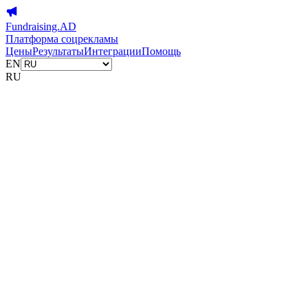
Fundraising.AD
Платформа соцрекламы
Цены
Результаты
Интеграции
Помощь
EN
RU