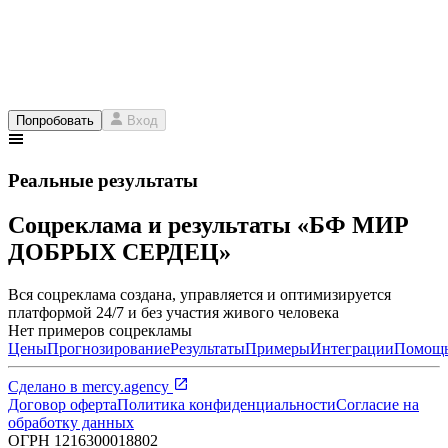
Попробовать
Вход
Реальные результаты
Соцреклама и результаты «БФ МИР
ДОБРЫХ СЕРДЕЦ»
Вся соцреклама создана, управляется и оптимизируется
платформой 24/7 и без участия живого человека
Нет примеров соцрекламы
Цены
Прогнозирование
Результаты
Примеры
Интеграции
Помощ
Сделано в
mercy.agency
Договор оферта
Политика конфиденциальности
Согласие на
обработку данных
ОГРН
1216300018802