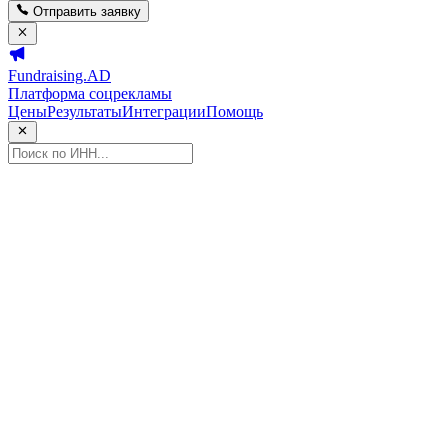
Отправить заявку
Fundraising.AD
Платформа соцрекламы
Цены
Результаты
Интеграции
Помощь