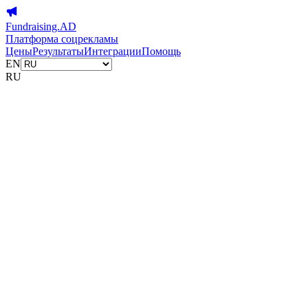
Fundraising.AD
Платформа соцрекламы
Цены
Результаты
Интеграции
Помощь
EN
RU