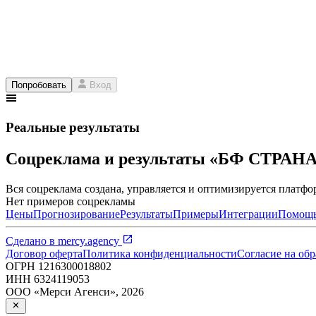
Попробовать
Вход
Реальные результаты
Соцреклама и результаты «БФ СТРАН
Вся соцреклама создана, управляется и оптимизируется платфор
Нет примеров соцрекламы
Цены
Прогнозирование
Результаты
Примеры
Интеграции
Помощ
Сделано в
mercy.agency
Договор оферта
Политика конфиденциальности
Согласие на об
ОГРН
1216300018802
ИНН
6324119053
ООО «Мерси Агенси»
,
2026