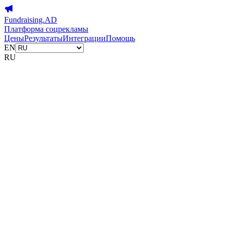
Fundraising.AD
Платформа соцрекламы
Цены
Результаты
Интеграции
Помощь
EN
RU