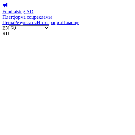
Fundraising.AD
Платформа соцрекламы
Цены
Результаты
Интеграции
Помощь
EN
RU