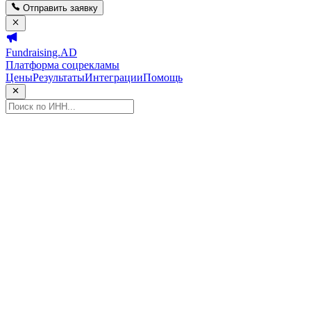
Отправить заявку
Fundraising.AD
Платформа соцрекламы
Цены
Результаты
Интеграции
Помощь