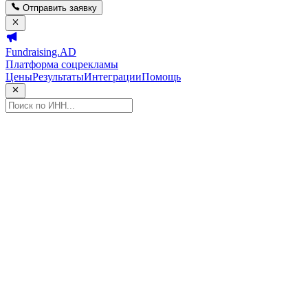
Отправить заявку
Fundraising.AD
Платформа соцрекламы
Цены
Результаты
Интеграции
Помощь