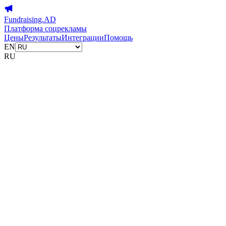
Fundraising.AD
Платформа соцрекламы
Цены
Результаты
Интеграции
Помощь
EN
RU