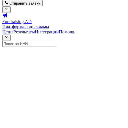
Отправить заявку
Fundraising.AD
Платформа соцрекламы
Цены
Результаты
Интеграции
Помощь