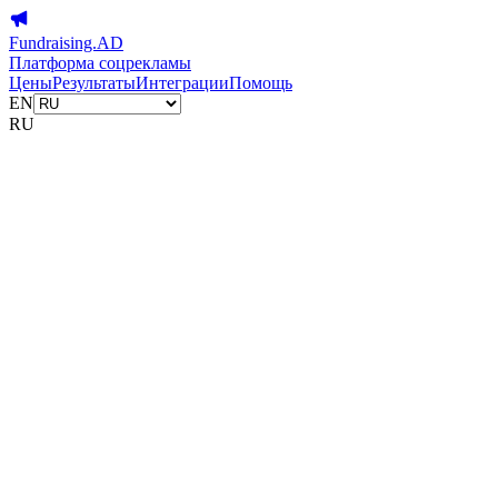
Fundraising.AD
Платформа соцрекламы
Цены
Результаты
Интеграции
Помощь
EN
RU