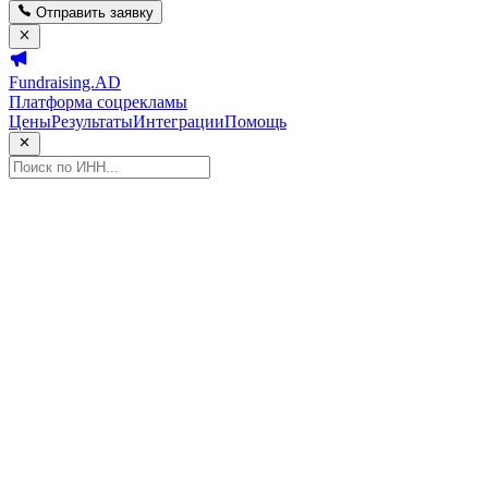
Отправить заявку
Fundraising.AD
Платформа соцрекламы
Цены
Результаты
Интеграции
Помощь