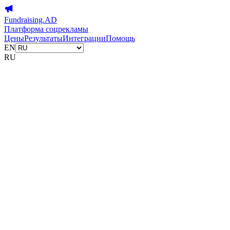
Fundraising.AD
Платформа соцрекламы
Цены
Результаты
Интеграции
Помощь
EN
RU