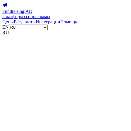
Fundraising.AD
Платформа соцрекламы
Цены
Результаты
Интеграции
Помощь
EN
RU