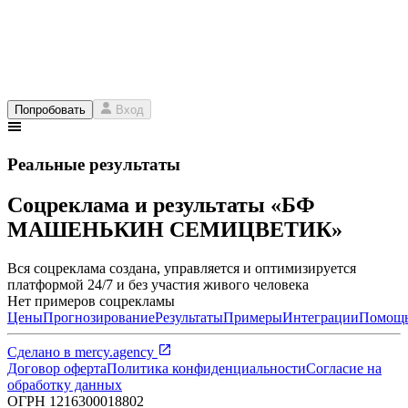
Попробовать
Вход
Реальные результаты
Соцреклама и результаты «БФ
МАШЕНЬКИН СЕМИЦВЕТИК»
Вся соцреклама создана, управляется и оптимизируется
платформой 24/7 и без участия живого человека
Нет примеров соцрекламы
Цены
Прогнозирование
Результаты
Примеры
Интеграции
Помощ
Сделано в
mercy.agency
Договор оферта
Политика конфиденциальности
Согласие на
обработку данных
ОГРН
1216300018802