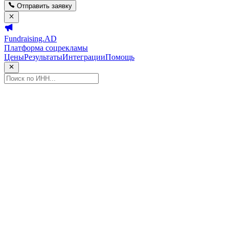
Отправить заявку
Fundraising.AD
Платформа соцрекламы
Цены
Результаты
Интеграции
Помощь