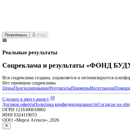
Попробовать
Вход
Реальные результаты
Соцреклама и результаты «ФОНД БУ
Вся соцреклама создана, управляется и оптимизируется платфор
Нет примеров соцрекламы
Цены
Прогнозирование
Результаты
Примеры
Интеграции
Помощ
Сделано в
mercy.agency
Договор оферта
Политика конфиденциальности
Согласие на об
ОГРН
1216300018802
ИНН
6324119053
ООО «Мерси Агенси»
,
2026