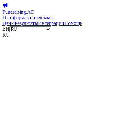
Fundraising.AD
Платформа соцрекламы
Цены
Результаты
Интеграции
Помощь
EN
RU