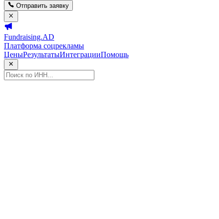
Отправить заявку
Fundraising.AD
Платформа соцрекламы
Цены
Результаты
Интеграции
Помощь