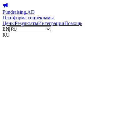
Fundraising.AD
Платформа соцрекламы
Цены
Результаты
Интеграции
Помощь
EN
RU