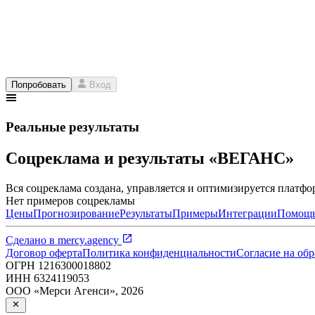
Попробовать
Вход
Реальные результаты
Соцреклама и результаты «ВЕГАНС»
Вся соцреклама создана, управляется и оптимизируется платфор
Нет примеров соцрекламы
Цены
Прогнозирование
Результаты
Примеры
Интеграции
Помощ
Сделано в
mercy.agency
Договор оферта
Политика конфиденциальности
Согласие на об
ОГРН
1216300018802
ИНН
6324119053
ООО «Мерси Агенси»
,
2026