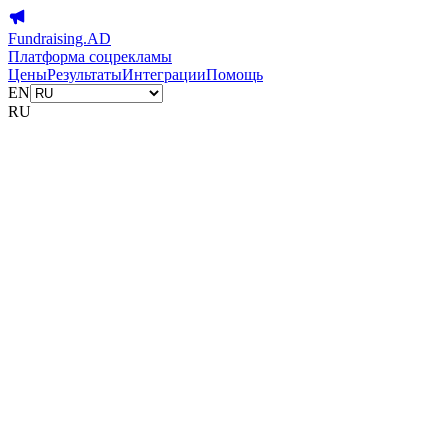
Fundraising.AD
Платформа соцрекламы
Цены
Результаты
Интеграции
Помощь
EN
RU