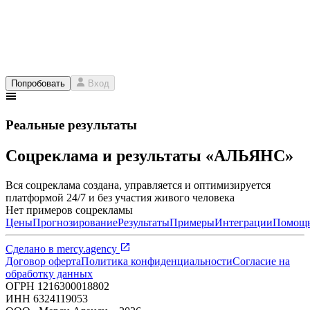
Попробовать
Вход
Реальные результаты
Соцреклама и результаты «АЛЬЯНС»
Вся соцреклама создана, управляется и оптимизируется
платформой 24/7 и без участия живого человека
Нет примеров соцрекламы
Цены
Прогнозирование
Результаты
Примеры
Интеграции
Помощ
Сделано в
mercy.agency
Договор оферта
Политика конфиденциальности
Согласие на
обработку данных
ОГРН
1216300018802
ИНН
6324119053