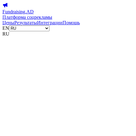
Fundraising.AD
Платформа соцрекламы
Цены
Результаты
Интеграции
Помощь
EN
RU