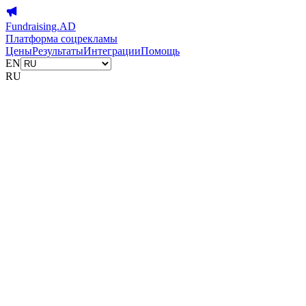
Fundraising.AD
Платформа соцрекламы
Цены
Результаты
Интеграции
Помощь
EN
RU