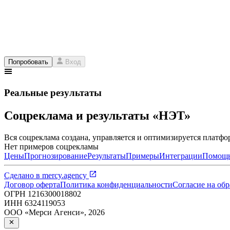
Попробовать
Вход
Реальные результаты
Соцреклама и результаты «НЭТ»
Вся соцреклама создана, управляется и оптимизируется платфор
Нет примеров соцрекламы
Цены
Прогнозирование
Результаты
Примеры
Интеграции
Помощ
Сделано в
mercy.agency
Договор оферта
Политика конфиденциальности
Согласие на об
ОГРН
1216300018802
ИНН
6324119053
ООО «Мерси Агенси»
,
2026